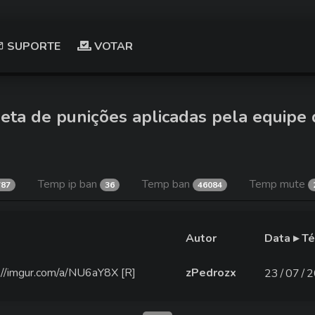
SUPORTE
VOTAR
eta de punições aplicadas pela equipe 
Temp ip ban
Temp ban
Temp mute
787
36
46084
Autor
Data ▸ T
ps://imgur.com/a/NU6aY8X [R]
zPedrozx
23∕07∕