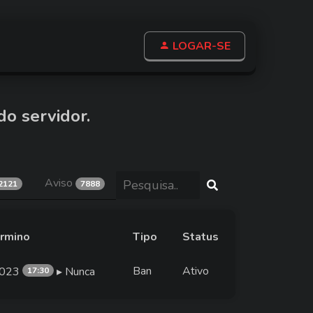
LOGAR-SE
do servidor.
Aviso
2121
7888
érmino
Tipo
Status
Ban
Ativo
2023
▸ Nunca
17:30