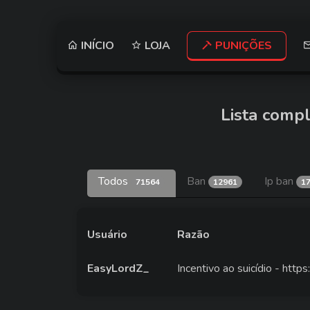
INÍCIO
LOJA
PUNIÇÕES
Lista compl
Todos
Ban
Ip ban
71564
12961
1
Usuário
Razão
EasyLordZ_
Incentivo ao suicídio - htt