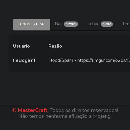
Todos
Ban
Ip ban
Tem
71564
12961
1787
Usuário
Razão
FelJogaYT
Flood/Spam - https://i.imgur.com/o2qJlY
© MasterCraft
, Todos os direitos reservados!
Não temos nenhuma afiliação a Mojang.