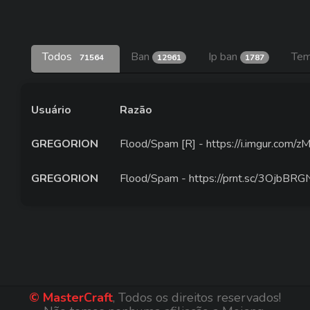
Todos
Ban
Ip ban
Tem
71564
12961
1787
Usuário
Razão
GREGORION
Flood/Spam [R] - https://i.imgur.com/
GREGORION
Flood/Spam - https://prnt.sc/3OjbBRG
© MasterCraft
, Todos os direitos reservados!