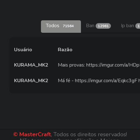
Todos
Ban
Ip ban
71564
12961
1
Usuário
Razão
KURAMA_MK2
Mais provas: https://imgur.com/a/HDp
KURAMA_MK2
Má fé - https://imgur.com/a/Eqkc3gF
© MasterCraft
, Todos os direitos reservados!