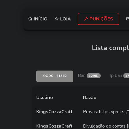
INÍCIO
LOJA
PUNIÇÕES
Lista compl
Todos
Ban
Ip ban
71562
12961
1
Usuário
Razão
KingsCozzaCraft
Provas: https://prnt.
KingsCozzaCraft
Divulgação de contas [