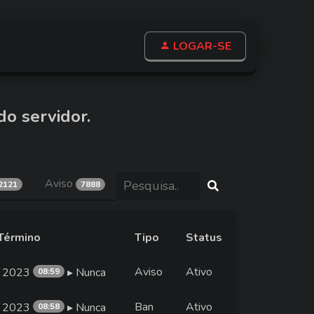
LOGAR-SE
do servidor.
Aviso
2121
7888
 Término
Tipo
Status
Aviso
Ativo
∕2023
▸ Nunca
08:59
Ban
Ativo
∕2023
▸ Nunca
08:58