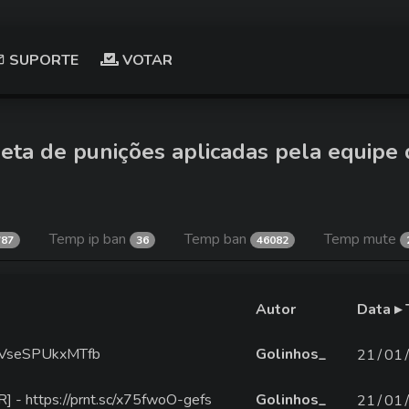
SUPORTE
VOTAR
eta de punições aplicadas pela equipe 
Temp ip ban
Temp ban
Temp mute
787
36
46082
Autor
Data ▸
sc/VseSPUkxMTfb
Golinhos_
21∕01
R] - https://prnt.sc/x75fwoO-gefs
Golinhos_
21∕01