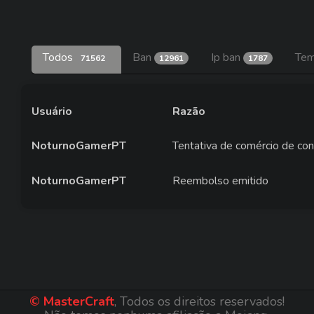
Todos
Ban
Ip ban
Tem
71562
12961
1787
Usuário
Razão
NoturnoGamerPT
Tentativa de comércio de co
NoturnoGamerPT
Reembolso emitido
© MasterCraft
, Todos os direitos reservados!