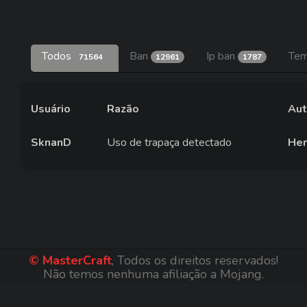
Todos
Ban
Ip ban
Tem
71564
12961
1787
Usuário
Razão
Aut
SknanD
Uso de trapaça detectado
Her
© MasterCraft
, Todos os direitos reservados!
Não temos nenhuma afiliação a Mojang.