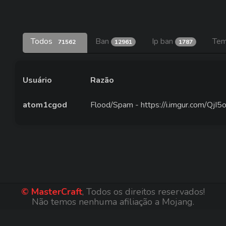
Todos
Ban
Ip ban
Tem
71562
12961
1787
Usuário
Razão
atom1cgod
Flood/Spam - https://i.imgur.com/QjI5
© MasterCraft
, Todos os direitos reservados!
Não temos nenhuma afiliação a Mojang.