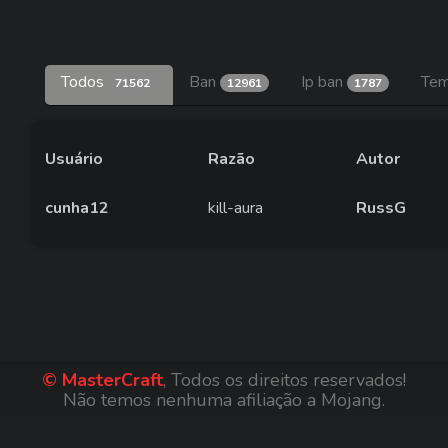
Todos
Ban
Ip ban
Tem
71562
12961
1787
Usuário
Razão
Autor
cunha12
kill-aura
RussG
© MasterCraft
, Todos os direitos reservados!
Não temos nenhuma afiliação a Mojang.