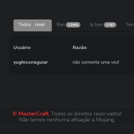
Todos
Ban
Ip ban
Tem
71567
12961
1787
Usuário
Razão
yughisonaguiar
não somente uma vez!
© MasterCraft
, Todos os direitos reservados!
Não temos nenhuma afiliação a Mojang.