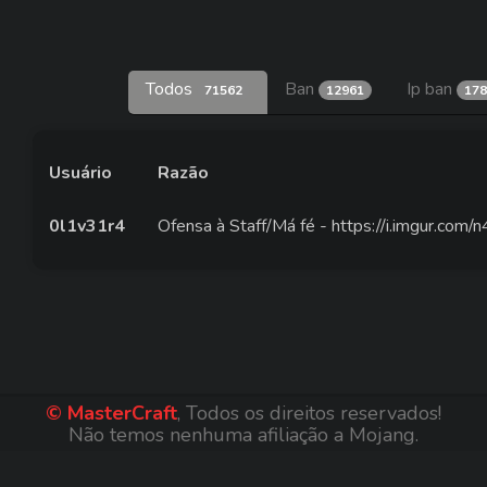
Todos
Ban
Ip ban
71562
12961
178
Usuário
Razão
0l1v31r4
Ofensa à Staff/Má fé - https://i.imgur.com/
© MasterCraft
, Todos os direitos reservados!
Não temos nenhuma afiliação a Mojang.