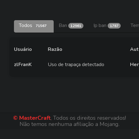
Todos
Ban
Ip ban
Tem
71567
12961
1787
Usuário
Razão
Aut
zlFranK
Uso de trapaça detectado
Her
© MasterCraft
, Todos os direitos reservados!
Não temos nenhuma afiliação a Mojang.