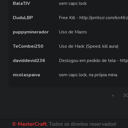
BalaTJV
sem caps lock
DuduLBP
Free Kill - http://prntscr.com/kn46
puppyminerador
Uso de Macro
TeCombei250
Uso de Hack (Speed, kill aura)
daviddevid236
Deslogou em pedido de tela - http
nicolaspaiva
sem caps lock, na própia mina.
«
3
© MasterCraft
, Todos os direitos reservados!