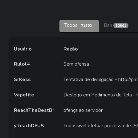
Todos
Ban
71562
12961
Usuário
Razão
Rulol4
Sem ofensa
SrKess_
Tentativa de divulgação - http://p
Vapelite
Deslogo em Pedimento de Tela - h
ReachTheBestBr
ofença ao servidor
yReachDEUS
Impossivel efetuar processo de (SS