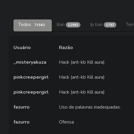
Todos
Ban
Ip ban
Tem
71562
12961
1787
Usuário
Razão
_misteryakuza
Hack (ant-kb Kill aura)
pinkcreepergirl
Hack (ant-kb Kill aura)
pinkcreepergirl
Hack (ant-kb Kill aura)
fazurro
Uso de palavras inadequadas.
fazurro
Ofensa