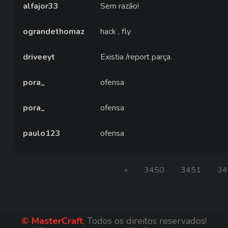
alfajor33
Sem razão!
ograndethomaz
hack , fly
driveeyt
Existia /report parça.
pora_
ofensa
pora_
ofensa
paulo123
ofensa
«
3450
3451
34
© MasterCraft
, Todos os direitos reservados!