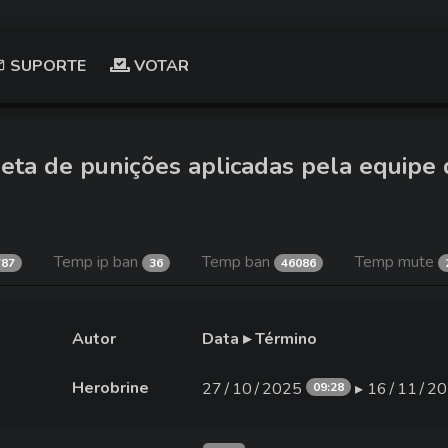
SUPORTE
VOTAR
eta de punições aplicadas pela equipe 
Temp ip ban
Temp ban
Temp mute
787
36
46086
Autor
Data ▸ Término
Herobrine
27∕10∕2025
▸ 16∕11∕2
09:28