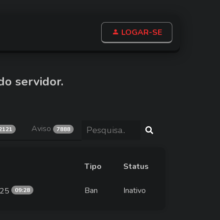
LOGAR-SE
do servidor.
Aviso
2121
7888
Tipo
Status
Ban
Inativo
025
09:28