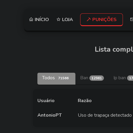
INÍCIO
LOJA
PUNIÇÕES
Lista compl
Todos
Ban
Ip ban
71566
12961
1
Usuário
Razão
AntonioPT
Uso de trapaça detectado