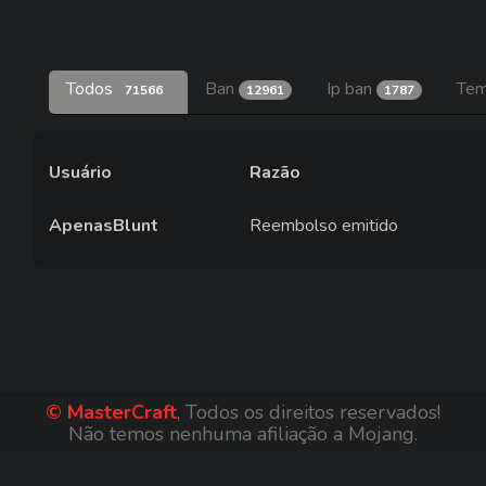
Todos
Ban
Ip ban
Tem
71566
12961
1787
Usuário
Razão
ApenasBlunt
Reembolso emitido
© MasterCraft
, Todos os direitos reservados!
Não temos nenhuma afiliação a Mojang.