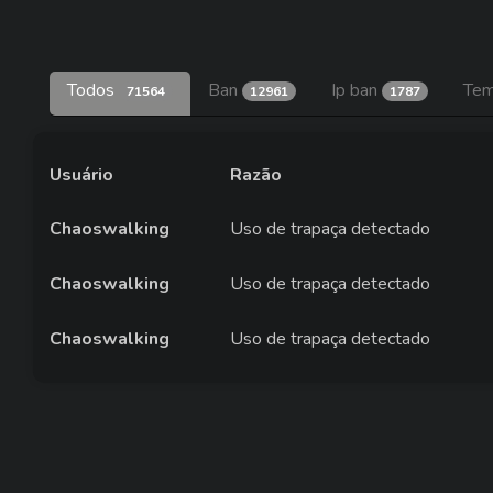
Todos
Ban
Ip ban
Tem
71564
12961
1787
Usuário
Razão
Chaoswalking
Uso de trapaça detectado
Chaoswalking
Uso de trapaça detectado
Chaoswalking
Uso de trapaça detectado