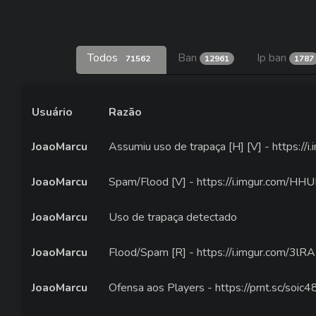
Todos
Ban
Ip ban
71562
12961
1787
Usuário
Razão
JoaoMarcu
Assumiu uso de trapaça [H] [V] - https://
JoaoMarcu
Spam/Flood [V] - https://i.imgur.com/HH
JoaoMarcu
Uso de trapaça detectado
JoaoMarcu
Flood/Spam [R] - https://i.imgur.com/3l
JoaoMarcu
Ofensa aos Players - https://prnt.sc/soic4