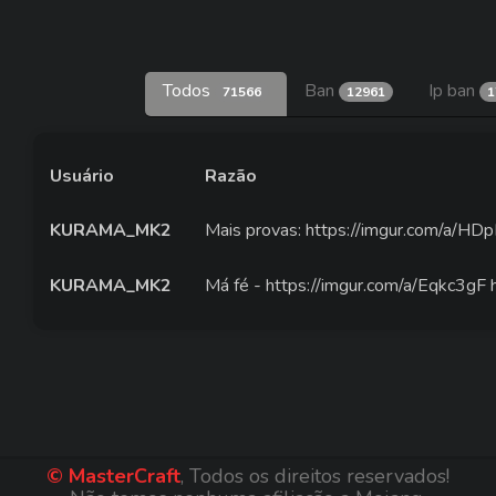
Todos
Ban
Ip ban
71566
12961
1
Usuário
Razão
KURAMA_MK2
Mais provas: https://imgur.com/a/HDp
KURAMA_MK2
Má fé - https://imgur.com/a/Eqkc3gF
© MasterCraft
, Todos os direitos reservados!