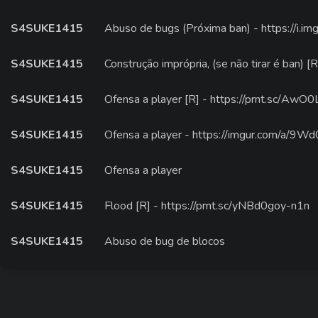
S4SUKE1415
Abuso de bugs (Próxima ban) - https://i.
S4SUKE1415
Construção imprópria, (se não tirar é ban) 
S4SUKE1415
Ofensa a player [R] - https://prnt.sc/Aw
S4SUKE1415
Ofensa a player - https://imgur.com/a/9W
S4SUKE1415
Ofensa a player
S4SUKE1415
Flood [R] - https://prnt.sc/yNBd0goy-n1n
S4SUKE1415
Abuso de bug de blocos