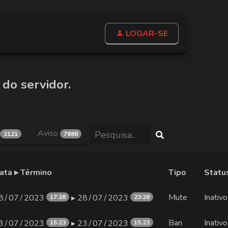
LOGAR-SE
 do servidor.
Aviso
2121
7888
ata ▸ Término
Tipo
Statu
Mute
Inativo
8∕07∕2023
▸ 28∕07∕2023
17:28
23:28
Ban
Inativo
3∕07∕2023
▸ 23∕07∕2023
15:23
15:23