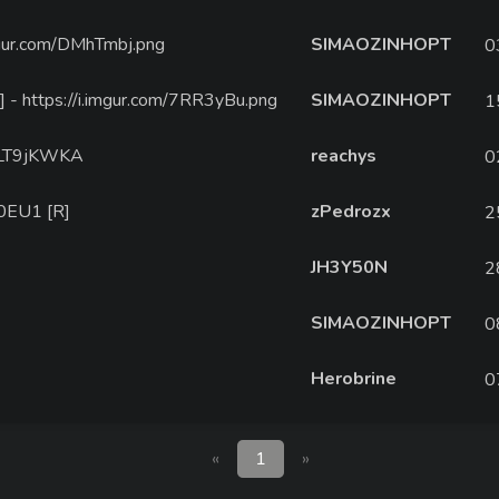
imgur.com/DMhTmbj.png
SIMAOZINHOPT
0
[R] - https://i.imgur.com/7RR3yBu.png
SIMAOZINHOPT
1
O0LT9jKWKA
reachys
0
d0EU1 [R]
zPedrozx
2
JH3Y50N
2
SIMAOZINHOPT
0
Herobrine
0
«
1
»