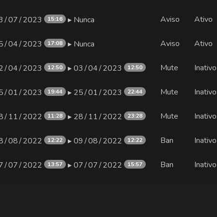
Aviso
Ativo
3∕07∕2023
▸ Nunca
15:16
Aviso
Ativo
5∕04∕2023
▸ Nunca
17:08
Mute
Inativo
2∕04∕2023
▸ 03∕04∕2023
12:50
12:50
Mute
Inativo
5∕01∕2023
▸ 25∕01∕2023
19:44
22:44
Mute
Inativo
8∕11∕2022
▸ 28∕11∕2022
11:28
23:28
Ban
Inativo
8∕08∕2022
▸ 09∕08∕2022
12:22
12:22
Ban
Inativo
7∕07∕2022
▸ 07∕07∕2022
13:57
15:57