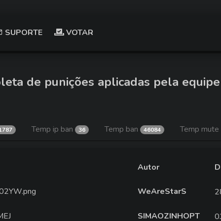
SUPORTE
VOTAR
leta de punições aplicadas pela equipe
Temp ip ban
Temp ban
Temp mute
1787
36
46084
Autor
D
kE202YW.png
WeAreStarS
2
MEJ
SIMAOZINHOPT
0