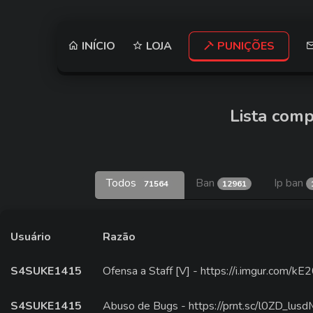
INÍCIO
LOJA
PUNIÇÕES
Lista comp
Todos
Ban
Ip ban
71564
12961
Usuário
Razão
S4SUKE1415
Ofensa a Staff [V] - https://i.imgur.com/
S4SUKE1415
Abuso de Bugs - https://prnt.sc/l0ZD_lusd