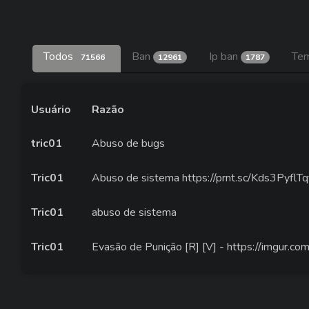
Todos
Ban
Ip ban
Tem
71566
12961
1787
Usuário
Razão
tric01
Abuso de bugs
Tric01
Abuso de sistema https://prnt.sc/Kds3PyflTq
Tric01
abuso de sistema
Tric01
Evasão de Punição [R] [V] - https://imgur.c