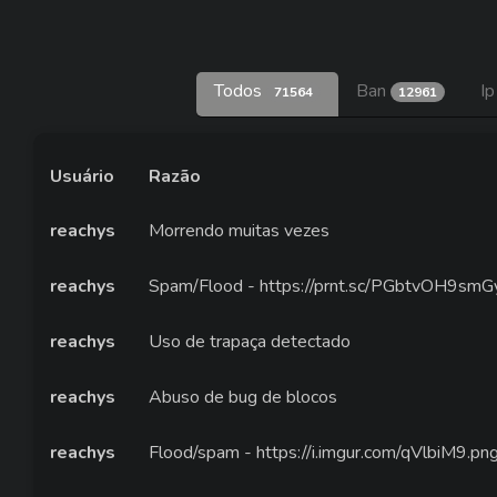
Todos
Ban
Ip
71564
12961
Usuário
Razão
reachys
Morrendo muitas vezes
reachys
Spam/Flood - https://prnt.sc/PGbtvOH9smGy
reachys
Uso de trapaça detectado
reachys
Abuso de bug de blocos
reachys
Flood/spam - https://i.imgur.com/qVlbiM9.pn